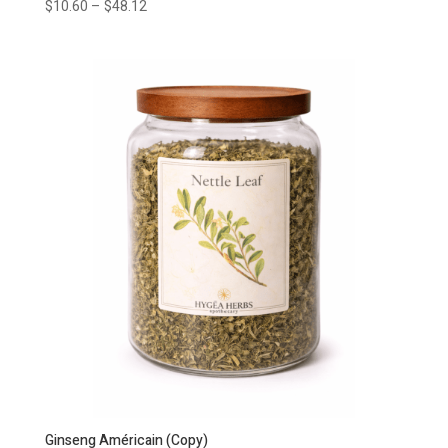
$
10.60
–
$
48.12
Ginseng Américain (Copy)