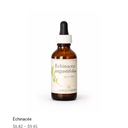
Échinacée
$
6.82
–
$
9.45