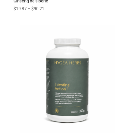
Ginseng de sibérie
$
19.87
–
$
90.21