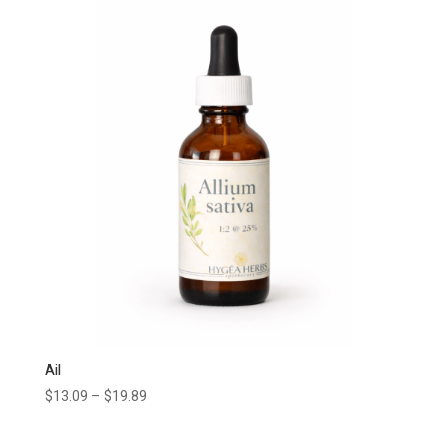
Ail
$
13.09
–
$
19.89