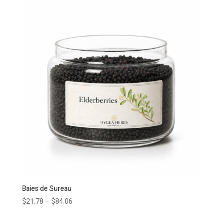
Baies de Sureau
$
21.78
–
$
84.06