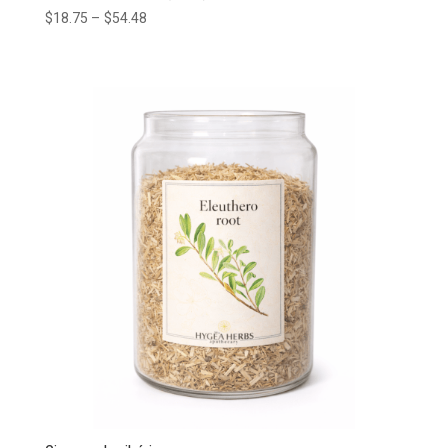
$
18.75
–
$
54.48