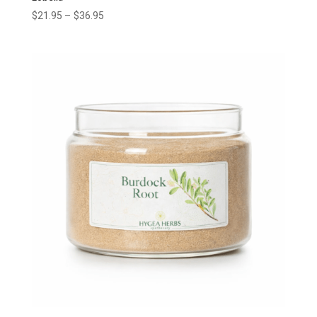
$
21.95
–
$
36.95