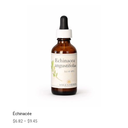
Échinacée
$
6.82
–
$
9.45