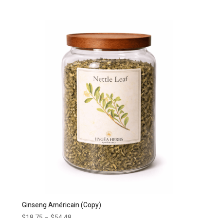
Ginseng Américain (Copy)
$
18.75
–
$
54.48